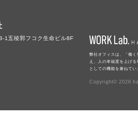
社
-1
五稜郭フコク生命ビル8F
弊社オフィスは、「働く
え、人の幸福度を上げる
としての機能を兼ねてい
Copyright© 2026 ha