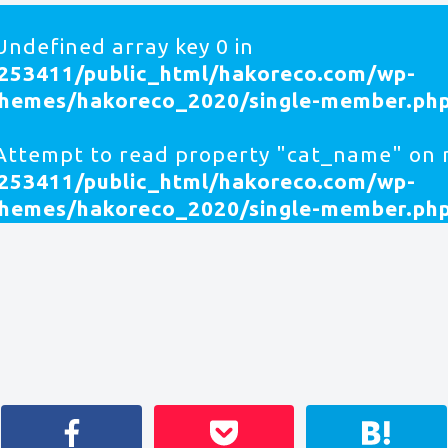
 Undefined array key 0 in
253411/public_html/hakoreco.com/wp-
themes/hakoreco_2020/single-member.ph
 Attempt to read property "cat_name" on n
253411/public_html/hakoreco.com/wp-
themes/hakoreco_2020/single-member.ph