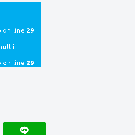
p
on line
29
ull in
p
on line
29