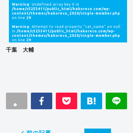
Warning
: Undefined array key 0 in
/home/c5253411/public_html/hakoreco.com/wp-
content/themes/hakoreco_2020/single-member.php
on line
29
Warning
: Attempt to read property "cat_name" on null
in
/home/c5253411/public_html/hakoreco.com/wp-
content/themes/hakoreco_2020/single-member.php
on line
29
千葉 大輔