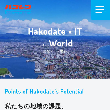
Hakodate × IT
→ World
函館×IT→世界
Points of Hakodate's Potential
私たちの地域の課題、