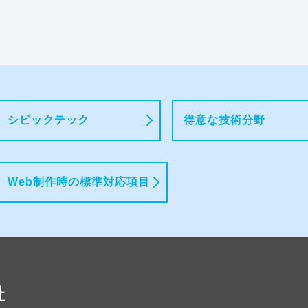
シビックテック
得意な技術分野
Web制作時の標準対応項目
社