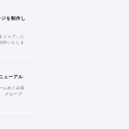
ージを制作し
まジョブ」に
制作いたしま
リニューアル
ームめぐみ様
。 グループ