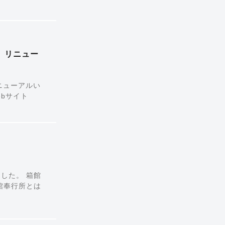
イト リニュー
をリニューアルい
Webサイト
した。 箱館
/ 箱館奉行所とは